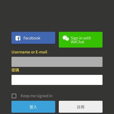
Facebook
Sign in with
WeChat
Username or E-mail
密碼
Keep me signed in
註冊