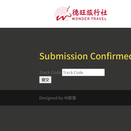
Submission Confirme
Track Code
提交
Designed by M部落